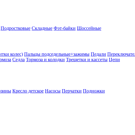
Подростковые
Складные
Фэт-байки
Шоссейные
тки колес)
Пальцы подседельные+зажимы
Педали
Переключате
рмоза
Седла
Тормоза и колодки
Трещетки и кассеты
Цепи
рзины
Кресло детское
Насосы
Перчатки
Подножки