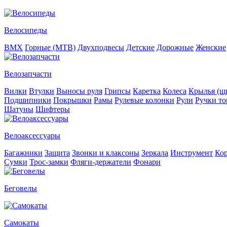
Велосипеды
BMX
Горные (MTB)
Двухподвесы
Детские
Дорожные
Женские
Велозапчасти
Вилки
Втулки
Выносы руля
Грипсы
Каретка
Колеса
Крылья (щи
Подшипники
Покрышки
Рамы
Рулевые колонки
Рули
Ручки то
Шатуны
Шифтеры
Велоаксессуары
Багажники
Защита
Звонки и клаксоны
Зеркала
Инструмент
Ко
Сумки
Трос-замки
Фляги-держатели
Фонари
Беговелы
Самокаты