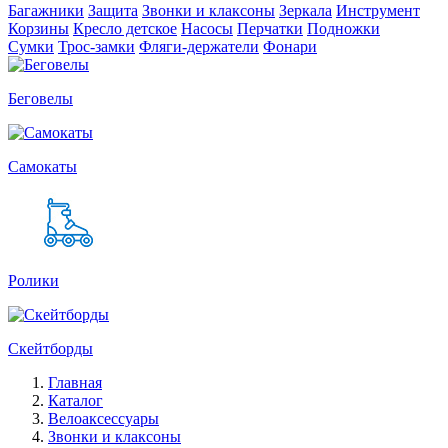
Багажники
Защита
Звонки и клаксоны
Зеркала
Инструмент
Корзины
Кресло детское
Насосы
Перчатки
Подножки
Сумки
Трос-замки
Фляги-держатели
Фонари
Беговелы
Самокаты
Ролики
Скейтборды
Главная
Каталог
Велоаксессуары
Звонки и клаксоны