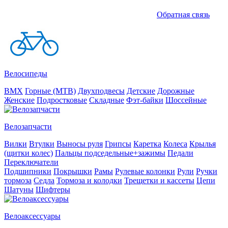
Обратная связь
Велосипеды
BMX
Горные (MTB)
Двухподвесы
Детские
Дорожные
Женские
Подростковые
Складные
Фэт-байки
Шоссейные
Велозапчасти
Вилки
Втулки
Выносы руля
Грипсы
Каретка
Колеса
Крылья
(щитки колес)
Пальцы подседельные+зажимы
Педали
Переключатели
Подшипники
Покрышки
Рамы
Рулевые колонки
Рули
Ручки
тормоза
Седла
Тормоза и колодки
Трещетки и кассеты
Цепи
Шатуны
Шифтеры
Велоаксессуары