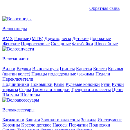
Обратная связь
Велосипеды
BMX
Горные (MTB)
Двухподвесы
Детские
Дорожные
Женские
Подростковые
Складные
Фэт-байки
Шоссейные
Велозапчасти
Вилки
Втулки
Выносы руля
Грипсы
Каретка
Колеса
Крылья
(щитки колес)
Пальцы подседельные+зажимы
Педали
Переключатели
Подшипники
Покрышки
Рамы
Рулевые колонки
Рули
Ручки
тормоза
Седла
Тормоза и колодки
Трещетки и кассеты
Цепи
Шатуны
Шифтеры
Велоаксессуары
Багажники
Защита
Звонки и клаксоны
Зеркала
Инструмент
Корзины
Кресло детское
Насосы
Перчатки
Подножки