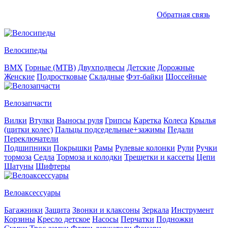
Обратная связь
Велосипеды
BMX
Горные (MTB)
Двухподвесы
Детские
Дорожные
Женские
Подростковые
Складные
Фэт-байки
Шоссейные
Велозапчасти
Вилки
Втулки
Выносы руля
Грипсы
Каретка
Колеса
Крылья
(щитки колес)
Пальцы подседельные+зажимы
Педали
Переключатели
Подшипники
Покрышки
Рамы
Рулевые колонки
Рули
Ручки
тормоза
Седла
Тормоза и колодки
Трещетки и кассеты
Цепи
Шатуны
Шифтеры
Велоаксессуары
Багажники
Защита
Звонки и клаксоны
Зеркала
Инструмент
Корзины
Кресло детское
Насосы
Перчатки
Подножки