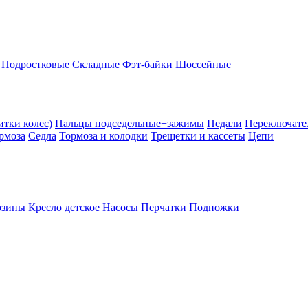
Подростковые
Складные
Фэт-байки
Шоссейные
тки колес)
Пальцы подседельные+зажимы
Педали
Переключате
рмоза
Седла
Тормоза и колодки
Трещетки и кассеты
Цепи
рзины
Кресло детское
Насосы
Перчатки
Подножки