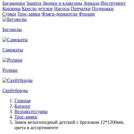
Багажники
Защита
Звонки и клаксоны
Зеркала
Инструмент
Корзины
Кресло детское
Насосы
Перчатки
Подножки
Сумки
Трос-замки
Фляги-держатели
Фонари
Беговелы
Самокаты
Ролики
Скейтборды
Главная
Каталог
Велоаксессуары
Трос-замки
Замок велосипедный детский c брелоком 12*1200мм,
цвета в ассортименте