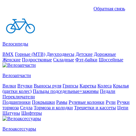
Обратная связь
Велосипеды
BMX
Горные (MTB)
Двухподвесы
Детские
Дорожные
Женские
Подростковые
Складные
Фэт-байки
Шоссейные
Велозапчасти
Вилки
Втулки
Выносы руля
Грипсы
Каретка
Колеса
Крылья
(щитки колес)
Пальцы подседельные+зажимы
Педали
Переключатели
Подшипники
Покрышки
Рамы
Рулевые колонки
Рули
Ручки
тормоза
Седла
Тормоза и колодки
Трещетки и кассеты
Цепи
Шатуны
Шифтеры
Велоаксессуары