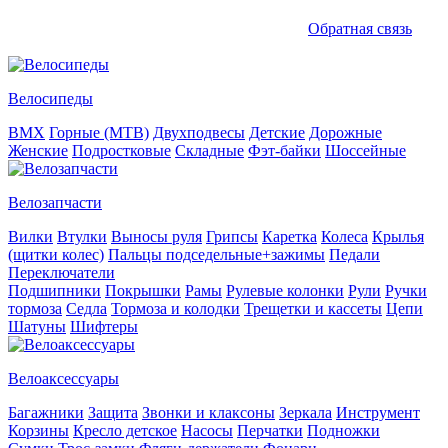
Обратная связь
Велосипеды
BMX
Горные (MTB)
Двухподвесы
Детские
Дорожные
Женские
Подростковые
Складные
Фэт-байки
Шоссейные
Велозапчасти
Вилки
Втулки
Выносы руля
Грипсы
Каретка
Колеса
Крылья
(щитки колес)
Пальцы подседельные+зажимы
Педали
Переключатели
Подшипники
Покрышки
Рамы
Рулевые колонки
Рули
Ручки
тормоза
Седла
Тормоза и колодки
Трещетки и кассеты
Цепи
Шатуны
Шифтеры
Велоаксессуары
Багажники
Защита
Звонки и клаксоны
Зеркала
Инструмент
Корзины
Кресло детское
Насосы
Перчатки
Подножки