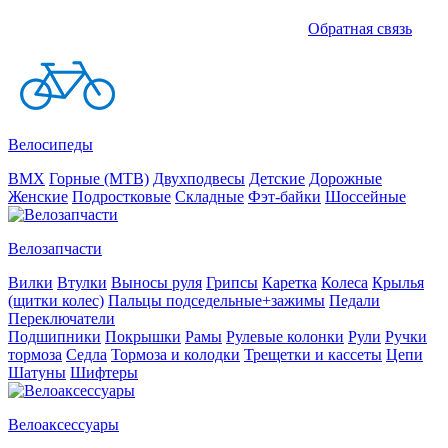
Обратная связь
Велосипеды
BMX
Горные (MTB)
Двухподвесы
Детские
Дорожные
Женские
Подростковые
Складные
Фэт-байки
Шоссейные
Велозапчасти
Вилки
Втулки
Выносы руля
Грипсы
Каретка
Колеса
Крылья
(щитки колес)
Пальцы подседельные+зажимы
Педали
Переключатели
Подшипники
Покрышки
Рамы
Рулевые колонки
Рули
Ручки
тормоза
Седла
Тормоза и колодки
Трещетки и кассеты
Цепи
Шатуны
Шифтеры
Велоаксессуары