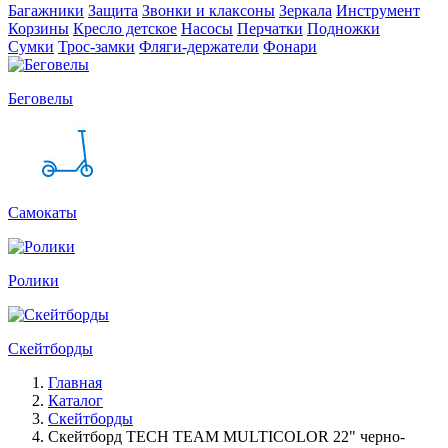
Багажники
Защита
Звонки и клаксоны
Зеркала
Инструмент
Корзины
Кресло детское
Насосы
Перчатки
Подножки
Сумки
Трос-замки
Фляги-держатели
Фонари
Беговелы
Самокаты
Ролики
Скейтборды
Главная
Каталог
Скейтборды
Скейтборд TECH TEAM MULTICOLOR 22" черно-