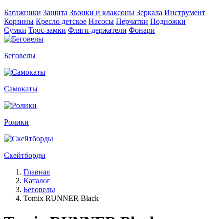
Багажники
Защита
Звонки и клаксоны
Зеркала
Инструмент
Корзины
Кресло детское
Насосы
Перчатки
Подножки
Сумки
Трос-замки
Фляги-держатели
Фонари
Беговелы
Самокаты
Ролики
Скейтборды
Главная
Каталог
Беговелы
Tomix RUNNER Black