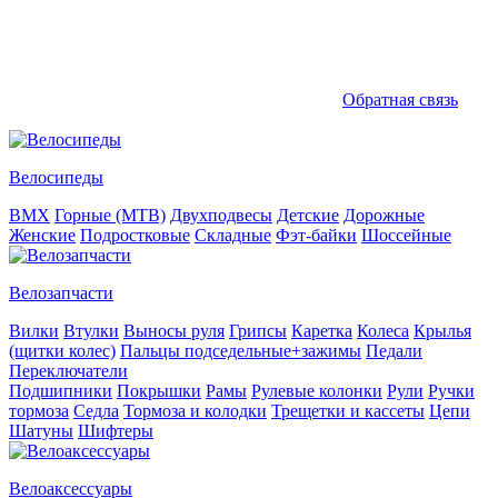
Обратная связь
Велосипеды
BMX
Горные (MTB)
Двухподвесы
Детские
Дорожные
Женские
Подростковые
Складные
Фэт-байки
Шоссейные
Велозапчасти
Вилки
Втулки
Выносы руля
Грипсы
Каретка
Колеса
Крылья
(щитки колес)
Пальцы подседельные+зажимы
Педали
Переключатели
Подшипники
Покрышки
Рамы
Рулевые колонки
Рули
Ручки
тормоза
Седла
Тормоза и колодки
Трещетки и кассеты
Цепи
Шатуны
Шифтеры
Велоаксессуары