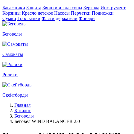
Багажники
Защита
Звонки и клаксоны
Зеркала
Инструмент
Корзины
Кресло детское
Насосы
Перчатки
Подножки
Сумки
Трос-замки
Фляги-держатели
Фонари
Беговелы
Самокаты
Ролики
Скейтборды
Главная
Каталог
Беговелы
Беговел WIND BALANCER 2.0