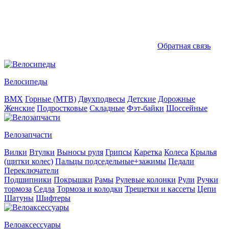
Обратная связь
Велосипеды
BMX
Горные (MTB)
Двухподвесы
Детские
Дорожные
Женские
Подростковые
Складные
Фэт-байки
Шоссейные
Велозапчасти
Вилки
Втулки
Выносы руля
Грипсы
Каретка
Колеса
Крылья
(щитки колес)
Пальцы подседельные+зажимы
Педали
Переключатели
Подшипники
Покрышки
Рамы
Рулевые колонки
Рули
Ручки
тормоза
Седла
Тормоза и колодки
Трещетки и кассеты
Цепи
Шатуны
Шифтеры
Велоаксессуары