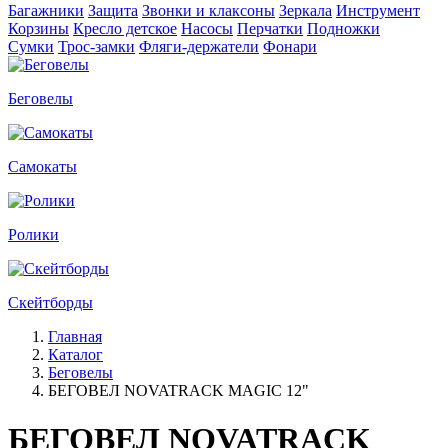
Багажники
Защита
Звонки и клаксоны
Зеркала
Инструмент
Корзины
Кресло детское
Насосы
Перчатки
Подножки
Сумки
Трос-замки
Фляги-держатели
Фонари
Беговелы
Самокаты
Ролики
Скейтборды
Главная
Каталог
Беговелы
БЕГОВЕЛ NOVATRACK MAGIC 12"
БЕГОВЕЛ NOVATRACK