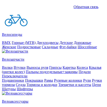
Обратная связь
Велосипеды
BMX
Горные (MTB)
Двухподвесы
Детские
Дорожные
Женские
Подростковые
Складные
Фэт-байки
Шоссейные
Велозапчасти
Вилки
Втулки
Выносы руля
Грипсы
Каретка
Колеса
Крылья
(щитки колес)
Пальцы подседельные+зажимы
Педали
Переключатели
Подшипники
Покрышки
Рамы
Рулевые колонки
Рули
Ручки
тормоза
Седла
Тормоза и колодки
Трещетки и кассеты
Цепи
Шатуны
Шифтеры
Велоаксессуары