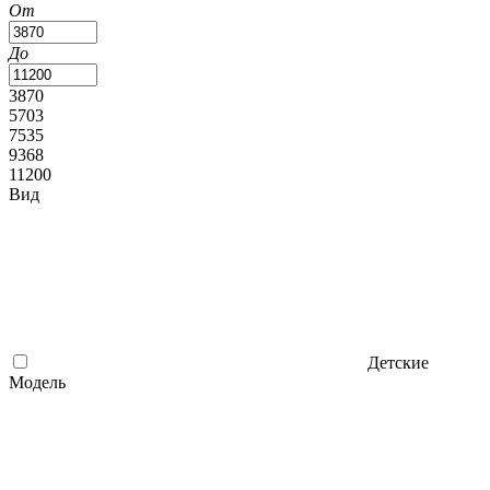
От
До
3870
5703
7535
9368
11200
Вид
Детские
Модель