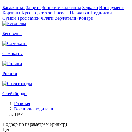
Багажники
Защита
Звонки и клаксоны
Зеркала
Инструмент
Корзины
Кресло детское
Насосы
Перчатки
Подножки
Сумки
Трос-замки
Фляги-держатели
Фонари
Беговелы
Самокаты
Ролики
Скейтборды
Главная
Все производители
Trek
Подбор по параметрам (фильтр)
Цена