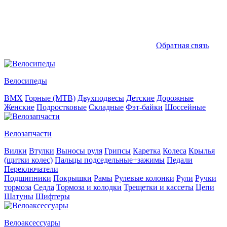
Обратная связь
Велосипеды
BMX
Горные (MTB)
Двухподвесы
Детские
Дорожные
Женские
Подростковые
Складные
Фэт-байки
Шоссейные
Велозапчасти
Вилки
Втулки
Выносы руля
Грипсы
Каретка
Колеса
Крылья
(щитки колес)
Пальцы подседельные+зажимы
Педали
Переключатели
Подшипники
Покрышки
Рамы
Рулевые колонки
Рули
Ручки
тормоза
Седла
Тормоза и колодки
Трещетки и кассеты
Цепи
Шатуны
Шифтеры
Велоаксессуары