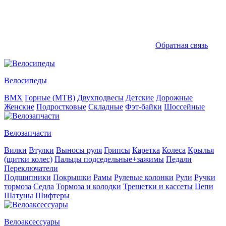
Обратная связь
Велосипеды
BMX
Горные (MTB)
Двухподвесы
Детские
Дорожные
Женские
Подростковые
Складные
Фэт-байки
Шоссейные
Велозапчасти
Вилки
Втулки
Выносы руля
Грипсы
Каретка
Колеса
Крылья
(щитки колес)
Пальцы подседельные+зажимы
Педали
Переключатели
Подшипники
Покрышки
Рамы
Рулевые колонки
Рули
Ручки
тормоза
Седла
Тормоза и колодки
Трещетки и кассеты
Цепи
Шатуны
Шифтеры
Велоаксессуары