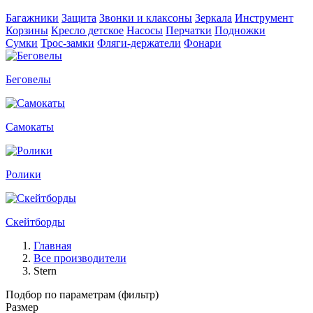
Багажники
Защита
Звонки и клаксоны
Зеркала
Инструмент
Корзины
Кресло детское
Насосы
Перчатки
Подножки
Сумки
Трос-замки
Фляги-держатели
Фонари
Беговелы
Самокаты
Ролики
Скейтборды
Главная
Все производители
Stern
Подбор по параметрам (фильтр)
Размер