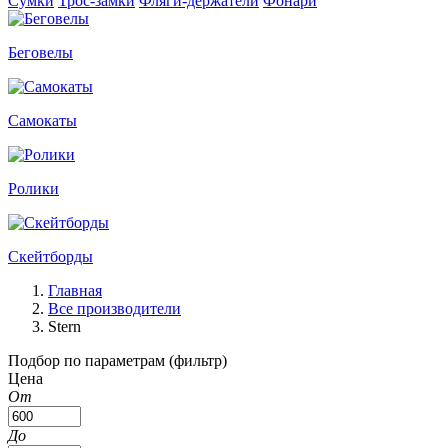
Сумки
Трос-замки
Фляги-держатели
Фонари
Беговелы
Самокаты
Ролики
Скейтборды
Главная
Все производители
Stern
Подбор по параметрам (фильтр)
Цена
От
До