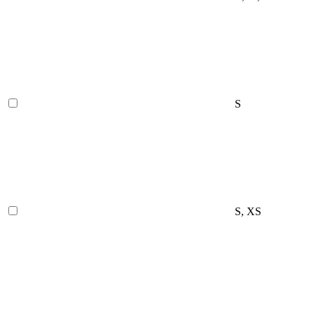
S
S, XS