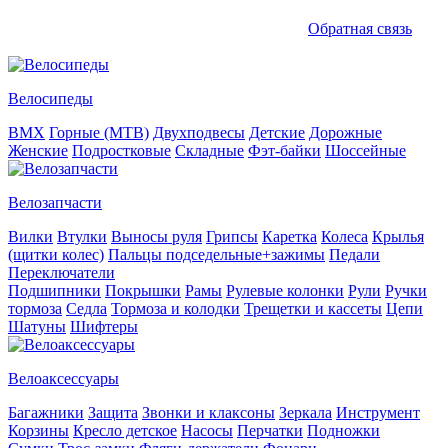
Обратная связь
Велосипеды
BMX
Горные (MTB)
Двухподвесы
Детские
Дорожные
Женские
Подростковые
Складные
Фэт-байки
Шоссейные
Велозапчасти
Вилки
Втулки
Выносы руля
Грипсы
Каретка
Колеса
Крылья
(щитки колес)
Пальцы подседельные+зажимы
Педали
Переключатели
Подшипники
Покрышки
Рамы
Рулевые колонки
Рули
Ручки
тормоза
Седла
Тормоза и колодки
Трещетки и кассеты
Цепи
Шатуны
Шифтеры
Велоаксессуары
Багажники
Защита
Звонки и клаксоны
Зеркала
Инструмент
Корзины
Кресло детское
Насосы
Перчатки
Подножки