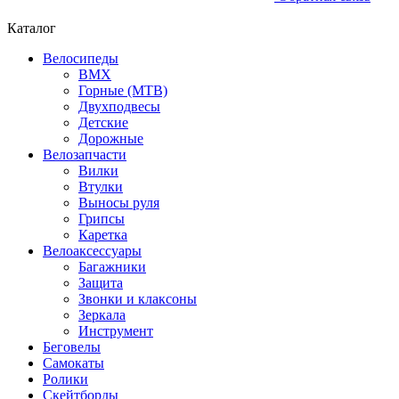
Каталог
Велосипеды
BMX
Горные (MTB)
Двухподвесы
Детские
Дорожные
Велозапчасти
Вилки
Втулки
Выносы руля
Грипсы
Каретка
Велоаксессуары
Багажники
Защита
Звонки и клаксоны
Зеркала
Инструмент
Беговелы
Самокаты
Ролики
Скейтборды