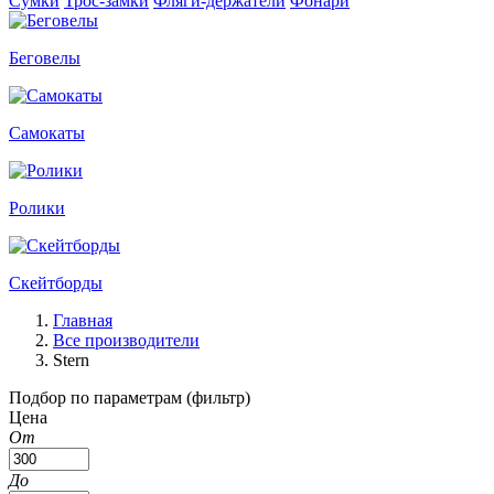
Сумки
Трос-замки
Фляги-держатели
Фонари
Беговелы
Самокаты
Ролики
Скейтборды
Главная
Все производители
Stern
Подбор по параметрам (фильтр)
Цена
От
До