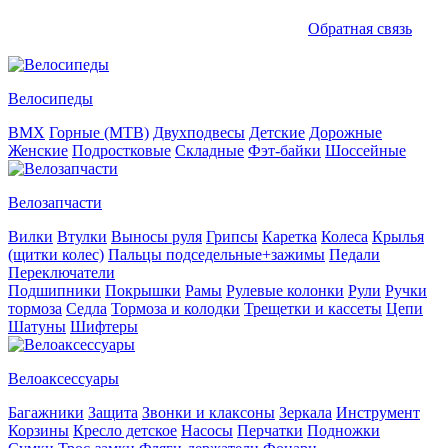
Обратная связь
Велосипеды
BMX
Горные (MTB)
Двухподвесы
Детские
Дорожные
Женские
Подростковые
Складные
Фэт-байки
Шоссейные
Велозапчасти
Вилки
Втулки
Выносы руля
Грипсы
Каретка
Колеса
Крылья
(щитки колес)
Пальцы подседельные+зажимы
Педали
Переключатели
Подшипники
Покрышки
Рамы
Рулевые колонки
Рули
Ручки
тормоза
Седла
Тормоза и колодки
Трещетки и кассеты
Цепи
Шатуны
Шифтеры
Велоаксессуары
Багажники
Защита
Звонки и клаксоны
Зеркала
Инструмент
Корзины
Кресло детское
Насосы
Перчатки
Подножки