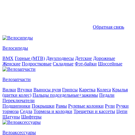
Обратная связь
Велосипеды
BMX
Горные (MTB)
Двухподвесы
Детские
Дорожные
Женские
Подростковые
Складные
Фэт-байки
Шоссейные
Велозапчасти
Вилки
Втулки
Выносы руля
Грипсы
Каретка
Колеса
Крылья
(щитки колес)
Пальцы подседельные+зажимы
Педали
Переключатели
Подшипники
Покрышки
Рамы
Рулевые колонки
Рули
Ручки
тормоза
Седла
Тормоза и колодки
Трещетки и кассеты
Цепи
Шатуны
Шифтеры
Велоаксессуары