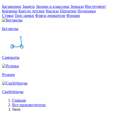
Багажники
Защита
Звонки и клаксоны
Зеркала
Инструмент
Корзины
Кресло детское
Насосы
Перчатки
Подножки
Сумки
Трос-замки
Фляги-держатели
Фонари
Беговелы
Самокаты
Ролики
Скейтборды
Главная
Все производители
Stern