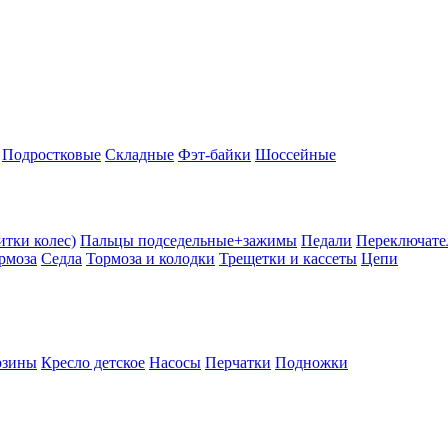
Подростковые
Складные
Фэт-байки
Шоссейные
тки колес)
Пальцы подседельные+зажимы
Педали
Переключате
рмоза
Седла
Тормоза и колодки
Трещетки и кассеты
Цепи
рзины
Кресло детское
Насосы
Перчатки
Подножки