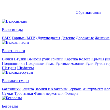
Обратная связь
Велосипеды
BMX
Горные (MTB)
Двухподвесы
Детские
Дорожные
Женские
Велозапчасти
Вилки
Втулки
Выносы руля
Грипсы
Каретка
Колеса
Крылья (щи
Подшипники
Покрышки
Рамы
Рулевые колонки
Рули
Ручки то
Шатуны
Шифтеры
Велоаксессуары
Багажники
Защита
Звонки и клаксоны
Зеркала
Инструмент
Ко
Сумки
Трос-замки
Фляги-держатели
Фонари
Беговелы