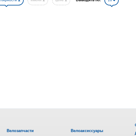
улярности
имени
цене
Выводить по:
16
Велозапчасти
Велоаксессуары