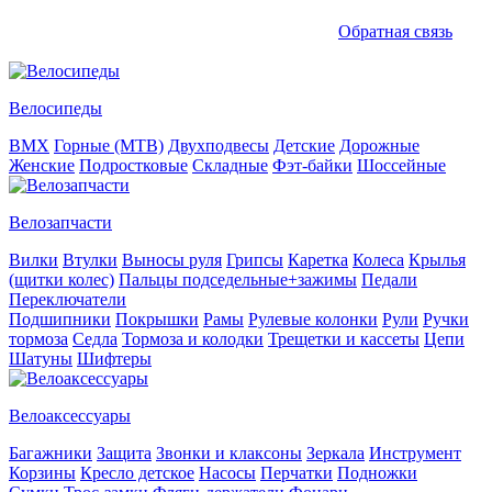
Обратная связь
Велосипеды
BMX
Горные (MTB)
Двухподвесы
Детские
Дорожные
Женские
Подростковые
Складные
Фэт-байки
Шоссейные
Велозапчасти
Вилки
Втулки
Выносы руля
Грипсы
Каретка
Колеса
Крылья
(щитки колес)
Пальцы подседельные+зажимы
Педали
Переключатели
Подшипники
Покрышки
Рамы
Рулевые колонки
Рули
Ручки
тормоза
Седла
Тормоза и колодки
Трещетки и кассеты
Цепи
Шатуны
Шифтеры
Велоаксессуары
Багажники
Защита
Звонки и клаксоны
Зеркала
Инструмент
Корзины
Кресло детское
Насосы
Перчатки
Подножки