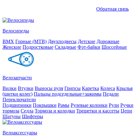
Обратная связь
Велосипеды
BMX
Горные (MTB)
Двухподвесы
Детские
Дорожные
Женские
Подростковые
Складные
Фэт-байки
Шоссейные
Велозапчасти
Вилки
Втулки
Выносы руля
Грипсы
Каретка
Колеса
Крылья
(щитки колес)
Пальцы подседельные+зажимы
Педали
Переключатели
Подшипники
Покрышки
Рамы
Рулевые колонки
Рули
Ручки
тормоза
Седла
Тормоза и колодки
Трещетки и кассеты
Цепи
Шатуны
Шифтеры
Велоаксессуары