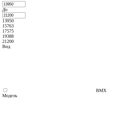
До
13950
15763
17575
19388
21200
Вид
BMX
Модель