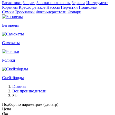
Багажники
Защита
Звонки и клаксоны
Зеркала
Инструмент
Корзины
Кресло детское
Насосы
Перчатки
Подножки
Сумки
Трос-замки
Фляги-держатели
Фонари
Беговелы
Самокаты
Ролики
Скейтборды
Главная
Все производители
Sks
Подбор по параметрам (фильтр)
Цена
От