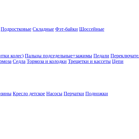
Подростковые
Складные
Фэт-байки
Шоссейные
тки колес)
Пальцы подседельные+зажимы
Педали
Переключате
рмоза
Седла
Тормоза и колодки
Трещетки и кассеты
Цепи
рзины
Кресло детское
Насосы
Перчатки
Подножки