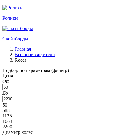
Ролики
Скейтборды
Главная
Все производители
Roces
Подбор по параметрам (фильтр)
Цена
От
До
50
588
1125
1663
2200
Диаметр колес