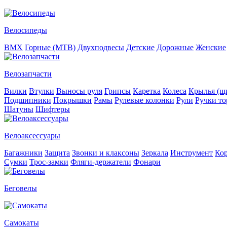
Велосипеды
BMX
Горные (MTB)
Двухподвесы
Детские
Дорожные
Женские
Велозапчасти
Вилки
Втулки
Выносы руля
Грипсы
Каретка
Колеса
Крылья (щи
Подшипники
Покрышки
Рамы
Рулевые колонки
Рули
Ручки то
Шатуны
Шифтеры
Велоаксессуары
Багажники
Защита
Звонки и клаксоны
Зеркала
Инструмент
Ко
Сумки
Трос-замки
Фляги-держатели
Фонари
Беговелы
Самокаты