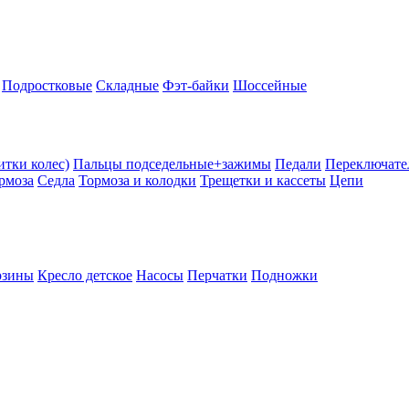
Подростковые
Складные
Фэт-байки
Шоссейные
тки колес)
Пальцы подседельные+зажимы
Педали
Переключате
рмоза
Седла
Тормоза и колодки
Трещетки и кассеты
Цепи
рзины
Кресло детское
Насосы
Перчатки
Подножки