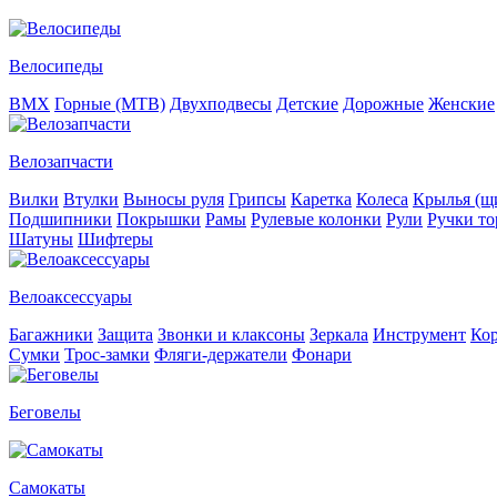
Велосипеды
BMX
Горные (MTB)
Двухподвесы
Детские
Дорожные
Женские
Велозапчасти
Вилки
Втулки
Выносы руля
Грипсы
Каретка
Колеса
Крылья (щи
Подшипники
Покрышки
Рамы
Рулевые колонки
Рули
Ручки то
Шатуны
Шифтеры
Велоаксессуары
Багажники
Защита
Звонки и клаксоны
Зеркала
Инструмент
Ко
Сумки
Трос-замки
Фляги-держатели
Фонари
Беговелы
Самокаты