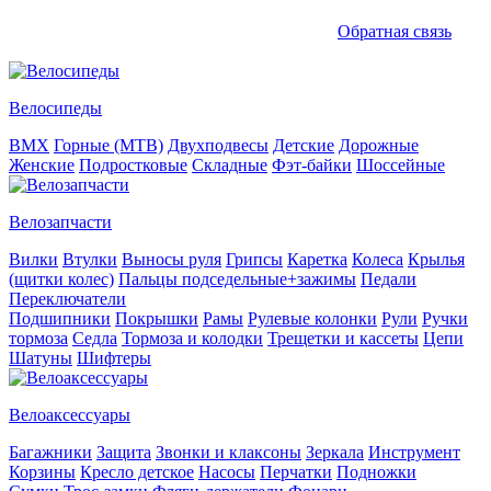
Обратная связь
Велосипеды
BMX
Горные (MTB)
Двухподвесы
Детские
Дорожные
Женские
Подростковые
Складные
Фэт-байки
Шоссейные
Велозапчасти
Вилки
Втулки
Выносы руля
Грипсы
Каретка
Колеса
Крылья
(щитки колес)
Пальцы подседельные+зажимы
Педали
Переключатели
Подшипники
Покрышки
Рамы
Рулевые колонки
Рули
Ручки
тормоза
Седла
Тормоза и колодки
Трещетки и кассеты
Цепи
Шатуны
Шифтеры
Велоаксессуары
Багажники
Защита
Звонки и клаксоны
Зеркала
Инструмент
Корзины
Кресло детское
Насосы
Перчатки
Подножки