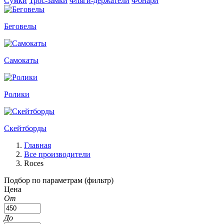
Сумки
Трос-замки
Фляги-держатели
Фонари
Беговелы
Самокаты
Ролики
Скейтборды
Главная
Все производители
Roces
Подбор по параметрам (фильтр)
Цена
От
До