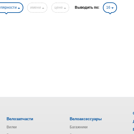
улярности
имени
цене
Выводить по:
16
Велозапчасти
Велоаксессуары
Вилки
Багажники