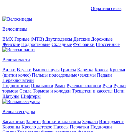
Обратная связь
Велосипеды
BMX
Горные (MTB)
Двухподвесы
Детские
Дорожные
Женские
Подростковые
Складные
Фэт-байки
Шоссейные
Велозапчасти
Вилки
Втулки
Выносы руля
Грипсы
Каретка
Колеса
Крылья
(щитки колес)
Пальцы подседельные+зажимы
Педали
Переключатели
Подшипники
Покрышки
Рамы
Рулевые колонки
Рули
Ручки
тормоза
Седла
Тормоза и колодки
Трещетки и кассеты
Цепи
Шатуны
Шифтеры
Велоаксессуары
Багажники
Защита
Звонки и клаксоны
Зеркала
Инструмент
Корзины
Кресло детское
Насосы
Перчатки
Подножки