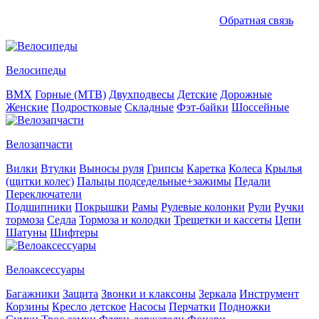
Обратная связь
Велосипеды
BMX
Горные (MTB)
Двухподвесы
Детские
Дорожные
Женские
Подростковые
Складные
Фэт-байки
Шоссейные
Велозапчасти
Вилки
Втулки
Выносы руля
Грипсы
Каретка
Колеса
Крылья
(щитки колес)
Пальцы подседельные+зажимы
Педали
Переключатели
Подшипники
Покрышки
Рамы
Рулевые колонки
Рули
Ручки
тормоза
Седла
Тормоза и колодки
Трещетки и кассеты
Цепи
Шатуны
Шифтеры
Велоаксессуары
Багажники
Защита
Звонки и клаксоны
Зеркала
Инструмент
Корзины
Кресло детское
Насосы
Перчатки
Подножки