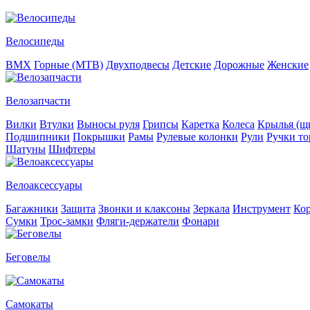
Велосипеды
BMX
Горные (MTB)
Двухподвесы
Детские
Дорожные
Женские
Велозапчасти
Вилки
Втулки
Выносы руля
Грипсы
Каретка
Колеса
Крылья (щи
Подшипники
Покрышки
Рамы
Рулевые колонки
Рули
Ручки то
Шатуны
Шифтеры
Велоаксессуары
Багажники
Защита
Звонки и клаксоны
Зеркала
Инструмент
Ко
Сумки
Трос-замки
Фляги-держатели
Фонари
Беговелы
Самокаты