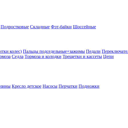
Подростковые
Складные
Фэт-байки
Шоссейные
тки колес)
Пальцы подседельные+зажимы
Педали
Переключате
рмоза
Седла
Тормоза и колодки
Трещетки и кассеты
Цепи
рзины
Кресло детское
Насосы
Перчатки
Подножки