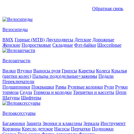
Обратная связь
Велосипеды
BMX
Горные (MTB)
Двухподвесы
Детские
Дорожные
Женские
Подростковые
Складные
Фэт-байки
Шоссейные
Велозапчасти
Вилки
Втулки
Выносы руля
Грипсы
Каретка
Колеса
Крылья
(щитки колес)
Пальцы подседельные+зажимы
Педали
Переключатели
Подшипники
Покрышки
Рамы
Рулевые колонки
Рули
Ручки
тормоза
Седла
Тормоза и колодки
Трещетки и кассеты
Цепи
Шатуны
Шифтеры
Велоаксессуары
Багажники
Защита
Звонки и клаксоны
Зеркала
Инструмент
Корзины
Кресло детское
Насосы
Перчатки
Подножки