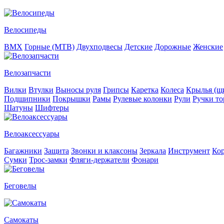
Велосипеды
BMX
Горные (MTB)
Двухподвесы
Детские
Дорожные
Женские
Велозапчасти
Вилки
Втулки
Выносы руля
Грипсы
Каретка
Колеса
Крылья (щи
Подшипники
Покрышки
Рамы
Рулевые колонки
Рули
Ручки то
Шатуны
Шифтеры
Велоаксессуары
Багажники
Защита
Звонки и клаксоны
Зеркала
Инструмент
Ко
Сумки
Трос-замки
Фляги-держатели
Фонари
Беговелы
Самокаты