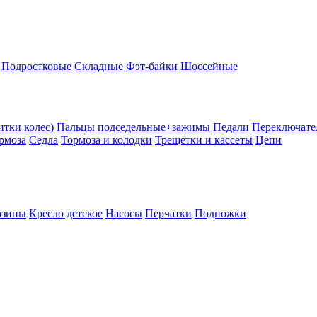
Подростковые
Складные
Фэт-байки
Шоссейные
тки колес)
Пальцы подседельные+зажимы
Педали
Переключате
рмоза
Седла
Тормоза и колодки
Трещетки и кассеты
Цепи
рзины
Кресло детское
Насосы
Перчатки
Подножки