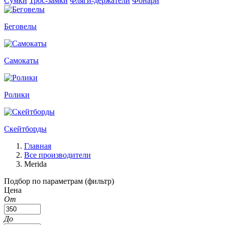
Сумки
Трос-замки
Фляги-держатели
Фонари
Беговелы
Самокаты
Ролики
Скейтборды
Главная
Все производители
Merida
Подбор по параметрам (фильтр)
Цена
От
До