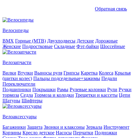
Обратная связь
Велосипеды
BMX
Горные (MTB)
Двухподвесы
Детские
Дорожные
Женские
Подростковые
Складные
Фэт-байки
Шоссейные
Велозапчасти
Вилки
Втулки
Выносы руля
Грипсы
Каретка
Колеса
Крылья
(щитки колес)
Пальцы подседельные+зажимы
Педали
Переключатели
Подшипники
Покрышки
Рамы
Рулевые колонки
Рули
Ручки
тормоза
Седла
Тормоза и колодки
Трещетки и кассеты
Цепи
Шатуны
Шифтеры
Велоаксессуары
Багажники
Защита
Звонки и клаксоны
Зеркала
Инструмент
Корзины
Кресло детское
Насосы
Перчатки
Подножки