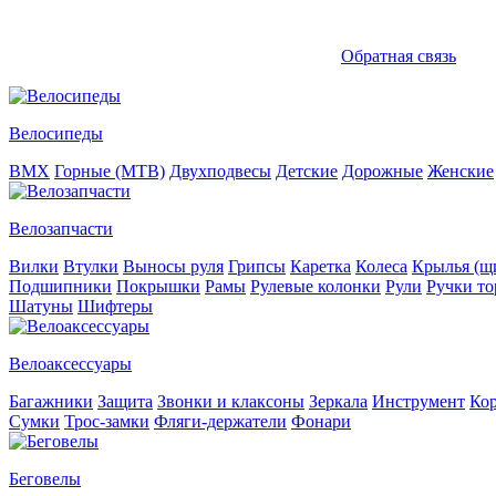
Обратная связь
Велосипеды
BMX
Горные (MTB)
Двухподвесы
Детские
Дорожные
Женские
Велозапчасти
Вилки
Втулки
Выносы руля
Грипсы
Каретка
Колеса
Крылья (щи
Подшипники
Покрышки
Рамы
Рулевые колонки
Рули
Ручки то
Шатуны
Шифтеры
Велоаксессуары
Багажники
Защита
Звонки и клаксоны
Зеркала
Инструмент
Ко
Сумки
Трос-замки
Фляги-держатели
Фонари
Беговелы