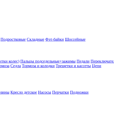
Подростковые
Складные
Фэт-байки
Шоссейные
тки колес)
Пальцы подседельные+зажимы
Педали
Переключате
рмоза
Седла
Тормоза и колодки
Трещетки и кассеты
Цепи
рзины
Кресло детское
Насосы
Перчатки
Подножки