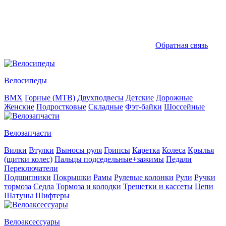
Обратная связь
Велосипеды
BMX
Горные (MTB)
Двухподвесы
Детские
Дорожные
Женские
Подростковые
Складные
Фэт-байки
Шоссейные
Велозапчасти
Вилки
Втулки
Выносы руля
Грипсы
Каретка
Колеса
Крылья
(щитки колес)
Пальцы подседельные+зажимы
Педали
Переключатели
Подшипники
Покрышки
Рамы
Рулевые колонки
Рули
Ручки
тормоза
Седла
Тормоза и колодки
Трещетки и кассеты
Цепи
Шатуны
Шифтеры
Велоаксессуары