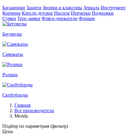
Багажники
Защита
Звонки и клаксоны
Зеркала
Инструмент
Корзины
Кресло детское
Насосы
Перчатки
Подножки
Сумки
Трос-замки
Фляги-держатели
Фонари
Беговелы
Самокаты
Ролики
Скейтборды
Главная
Все производители
Merida
Подбор по параметрам (фильтр)
Цена