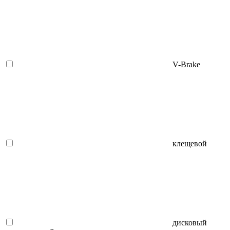
V-Brake
клещевой
дисковый