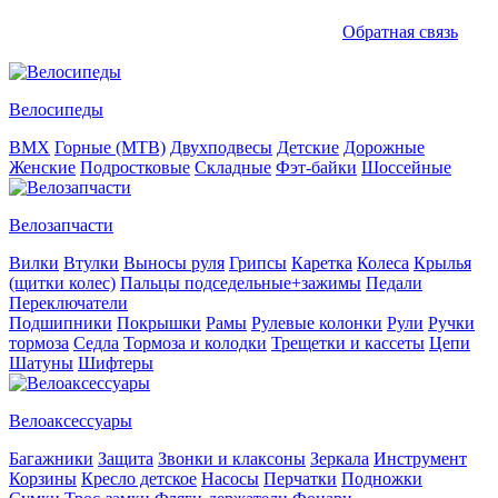
Обратная связь
Велосипеды
BMX
Горные (MTB)
Двухподвесы
Детские
Дорожные
Женские
Подростковые
Складные
Фэт-байки
Шоссейные
Велозапчасти
Вилки
Втулки
Выносы руля
Грипсы
Каретка
Колеса
Крылья
(щитки колес)
Пальцы подседельные+зажимы
Педали
Переключатели
Подшипники
Покрышки
Рамы
Рулевые колонки
Рули
Ручки
тормоза
Седла
Тормоза и колодки
Трещетки и кассеты
Цепи
Шатуны
Шифтеры
Велоаксессуары
Багажники
Защита
Звонки и клаксоны
Зеркала
Инструмент
Корзины
Кресло детское
Насосы
Перчатки
Подножки