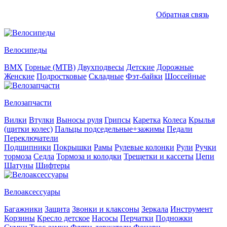
Обратная связь
Велосипеды
BMX
Горные (MTB)
Двухподвесы
Детские
Дорожные
Женские
Подростковые
Складные
Фэт-байки
Шоссейные
Велозапчасти
Вилки
Втулки
Выносы руля
Грипсы
Каретка
Колеса
Крылья
(щитки колес)
Пальцы подседельные+зажимы
Педали
Переключатели
Подшипники
Покрышки
Рамы
Рулевые колонки
Рули
Ручки
тормоза
Седла
Тормоза и колодки
Трещетки и кассеты
Цепи
Шатуны
Шифтеры
Велоаксессуары
Багажники
Защита
Звонки и клаксоны
Зеркала
Инструмент
Корзины
Кресло детское
Насосы
Перчатки
Подножки