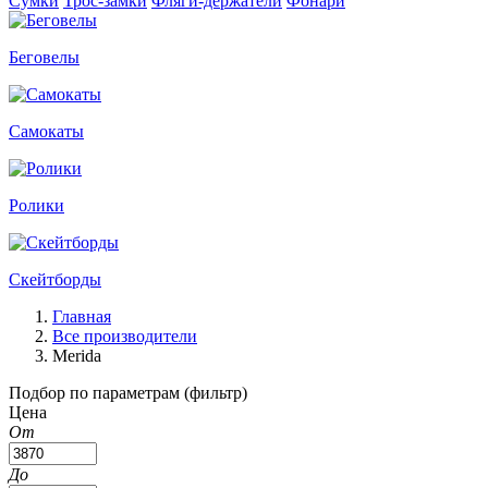
Сумки
Трос-замки
Фляги-держатели
Фонари
Беговелы
Самокаты
Ролики
Скейтборды
Главная
Все производители
Merida
Подбор по параметрам (фильтр)
Цена
От
До