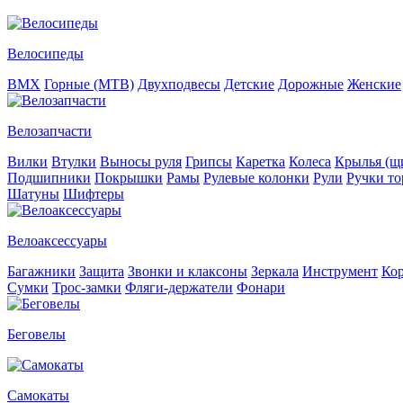
Велосипеды
BMX
Горные (MTB)
Двухподвесы
Детские
Дорожные
Женские
Велозапчасти
Вилки
Втулки
Выносы руля
Грипсы
Каретка
Колеса
Крылья (щи
Подшипники
Покрышки
Рамы
Рулевые колонки
Рули
Ручки то
Шатуны
Шифтеры
Велоаксессуары
Багажники
Защита
Звонки и клаксоны
Зеркала
Инструмент
Ко
Сумки
Трос-замки
Фляги-держатели
Фонари
Беговелы
Самокаты