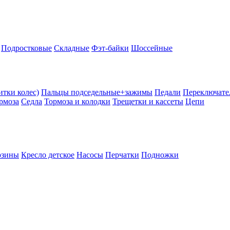
Подростковые
Складные
Фэт-байки
Шоссейные
тки колес)
Пальцы подседельные+зажимы
Педали
Переключате
рмоза
Седла
Тормоза и колодки
Трещетки и кассеты
Цепи
рзины
Кресло детское
Насосы
Перчатки
Подножки