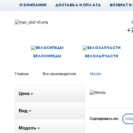
О компании
Доставка и оплата
Возврат и
Новости
З
+
Велосипеды
Велозапчасти
Главная
Все производители
Merida
Цена
Вид
Сортировать по:
поп
Модель