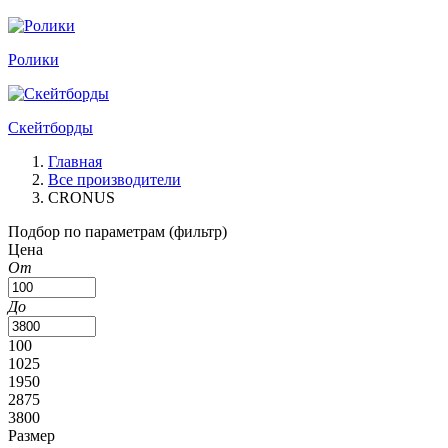
Ролики
Скейтборды
Главная
Все производители
CRONUS
Подбор по параметрам (фильтр)
Цена
От
До
100
1025
1950
2875
3800
Размер