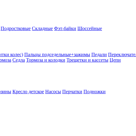
Подростковые
Складные
Фэт-байки
Шоссейные
тки колес)
Пальцы подседельные+зажимы
Педали
Переключате
рмоза
Седла
Тормоза и колодки
Трещетки и кассеты
Цепи
рзины
Кресло детское
Насосы
Перчатки
Подножки