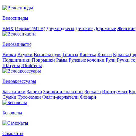
Велосипеды
BMX
Горные (MTB)
Двухподвесы
Детские
Дорожные
Женские
Велозапчасти
Вилки
Втулки
Выносы руля
Грипсы
Каретка
Колеса
Крылья (щи
Подшипники
Покрышки
Рамы
Рулевые колонки
Рули
Ручки то
Шатуны
Шифтеры
Велоаксессуары
Багажники
Защита
Звонки и клаксоны
Зеркала
Инструмент
Ко
Сумки
Трос-замки
Фляги-держатели
Фонари
Беговелы
Самокаты