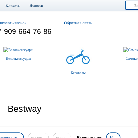
Контакты
Новости
аказать звонок
Обратная связь
7-909-664-76-86
Велоаксессуары
Самока
Беговелы
Bestway
улярности
имени
цене
Выводить по:
16