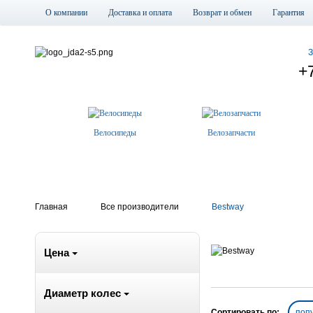
О компании
Доставка и оплата
Возврат и обмен
Гарантия
З
+
Велосипеды
Велозапчасти
Главная
Все производители
Bestway
Цена
Диаметр колес
Сортировать по:
поп