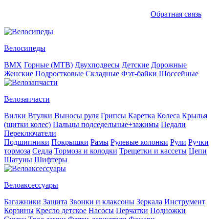
Обратная связь
Велосипеды
BMX
Горные (MTB)
Двухподвесы
Детские
Дорожные
Женские
Подростковые
Складные
Фэт-байки
Шоссейные
Велозапчасти
Вилки
Втулки
Выносы руля
Грипсы
Каретка
Колеса
Крылья
(щитки колес)
Пальцы подседельные+зажимы
Педали
Переключатели
Подшипники
Покрышки
Рамы
Рулевые колонки
Рули
Ручки
тормоза
Седла
Тормоза и колодки
Трещетки и кассеты
Цепи
Шатуны
Шифтеры
Велоаксессуары
Багажники
Защита
Звонки и клаксоны
Зеркала
Инструмент
Корзины
Кресло детское
Насосы
Перчатки
Подножки