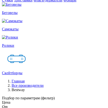
Сумки
Трос-замки
Фляги-держатели
Фонари
Беговелы
Самокаты
Ролики
Скейтборды
Главная
Все производители
Bestway
Подбор по параметрам (фильтр)
Цена
От