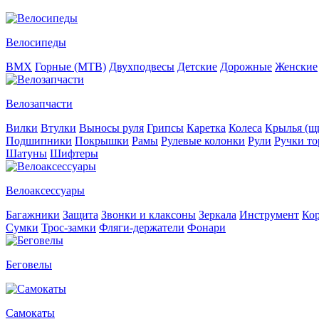
Велосипеды
BMX
Горные (MTB)
Двухподвесы
Детские
Дорожные
Женские
Велозапчасти
Вилки
Втулки
Выносы руля
Грипсы
Каретка
Колеса
Крылья (щи
Подшипники
Покрышки
Рамы
Рулевые колонки
Рули
Ручки то
Шатуны
Шифтеры
Велоаксессуары
Багажники
Защита
Звонки и клаксоны
Зеркала
Инструмент
Ко
Сумки
Трос-замки
Фляги-держатели
Фонари
Беговелы
Самокаты