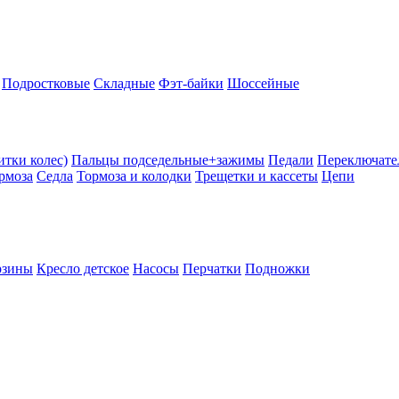
Подростковые
Складные
Фэт-байки
Шоссейные
тки колес)
Пальцы подседельные+зажимы
Педали
Переключате
рмоза
Седла
Тормоза и колодки
Трещетки и кассеты
Цепи
рзины
Кресло детское
Насосы
Перчатки
Подножки