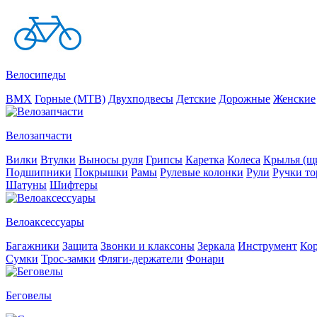
Велосипеды
BMX
Горные (MTB)
Двухподвесы
Детские
Дорожные
Женские
Велозапчасти
Вилки
Втулки
Выносы руля
Грипсы
Каретка
Колеса
Крылья (щи
Подшипники
Покрышки
Рамы
Рулевые колонки
Рули
Ручки то
Шатуны
Шифтеры
Велоаксессуары
Багажники
Защита
Звонки и клаксоны
Зеркала
Инструмент
Ко
Сумки
Трос-замки
Фляги-держатели
Фонари
Беговелы