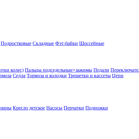
Подростковые
Складные
Фэт-байки
Шоссейные
тки колес)
Пальцы подседельные+зажимы
Педали
Переключате
рмоза
Седла
Тормоза и колодки
Трещетки и кассеты
Цепи
рзины
Кресло детское
Насосы
Перчатки
Подножки