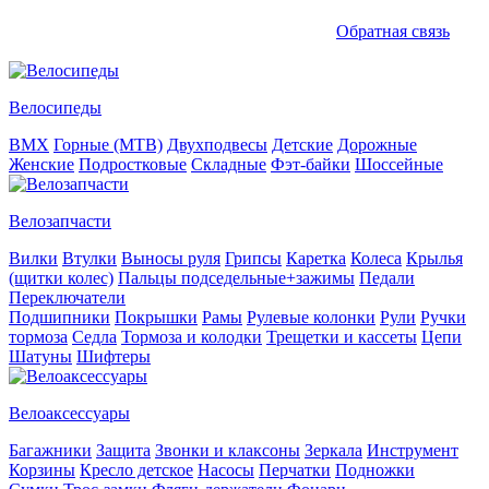
Обратная связь
Велосипеды
BMX
Горные (MTB)
Двухподвесы
Детские
Дорожные
Женские
Подростковые
Складные
Фэт-байки
Шоссейные
Велозапчасти
Вилки
Втулки
Выносы руля
Грипсы
Каретка
Колеса
Крылья
(щитки колес)
Пальцы подседельные+зажимы
Педали
Переключатели
Подшипники
Покрышки
Рамы
Рулевые колонки
Рули
Ручки
тормоза
Седла
Тормоза и колодки
Трещетки и кассеты
Цепи
Шатуны
Шифтеры
Велоаксессуары
Багажники
Защита
Звонки и клаксоны
Зеркала
Инструмент
Корзины
Кресло детское
Насосы
Перчатки
Подножки