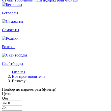
Сумки
Трос-замки
Фляги-держатели
Фонари
Беговелы
Самокаты
Ролики
Скейтборды
Главная
Все производители
Bestway
Подбор по параметрам (фильтр)
Цена
От
До