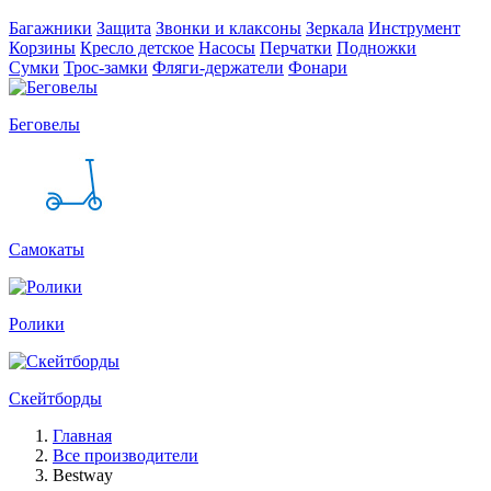
Багажники
Защита
Звонки и клаксоны
Зеркала
Инструмент
Корзины
Кресло детское
Насосы
Перчатки
Подножки
Сумки
Трос-замки
Фляги-держатели
Фонари
Беговелы
Самокаты
Ролики
Скейтборды
Главная
Все производители
Bestway