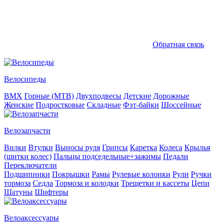
Обратная связь
Велосипеды
BMX
Горные (MTB)
Двухподвесы
Детские
Дорожные
Женские
Подростковые
Складные
Фэт-байки
Шоссейные
Велозапчасти
Вилки
Втулки
Выносы руля
Грипсы
Каретка
Колеса
Крылья
(щитки колес)
Пальцы подседельные+зажимы
Педали
Переключатели
Подшипники
Покрышки
Рамы
Рулевые колонки
Рули
Ручки
тормоза
Седла
Тормоза и колодки
Трещетки и кассеты
Цепи
Шатуны
Шифтеры
Велоаксессуары