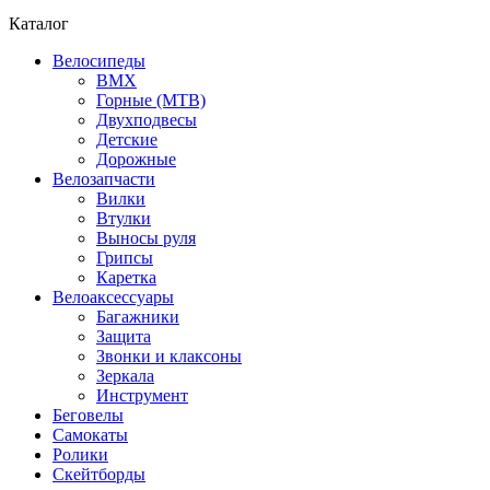
Каталог
Велосипеды
BMX
Горные (MTB)
Двухподвесы
Детские
Дорожные
Велозапчасти
Вилки
Втулки
Выносы руля
Грипсы
Каретка
Велоаксессуары
Багажники
Защита
Звонки и клаксоны
Зеркала
Инструмент
Беговелы
Самокаты
Ролики
Скейтборды