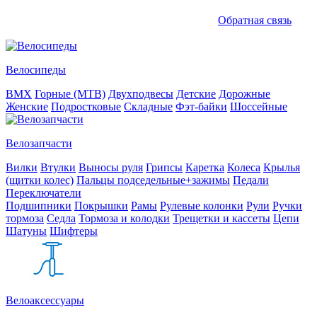
Обратная связь
Велосипеды
BMX
Горные (MTB)
Двухподвесы
Детские
Дорожные
Женские
Подростковые
Складные
Фэт-байки
Шоссейные
Велозапчасти
Вилки
Втулки
Выносы руля
Грипсы
Каретка
Колеса
Крылья
(щитки колес)
Пальцы подседельные+зажимы
Педали
Переключатели
Подшипники
Покрышки
Рамы
Рулевые колонки
Рули
Ручки
тормоза
Седла
Тормоза и колодки
Трещетки и кассеты
Цепи
Шатуны
Шифтеры
Велоаксессуары