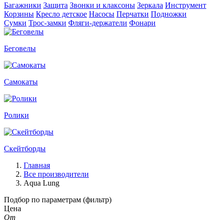
Багажники
Защита
Звонки и клаксоны
Зеркала
Инструмент
Корзины
Кресло детское
Насосы
Перчатки
Подножки
Сумки
Трос-замки
Фляги-держатели
Фонари
Беговелы
Самокаты
Ролики
Скейтборды
Главная
Все производители
Aqua Lung
Подбор по параметрам (фильтр)
Цена
От