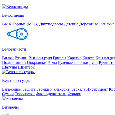
Велосипеды
BMX
Горные (MTB)
Двухподвесы
Детские
Дорожные
Женские
Велозапчасти
Вилки
Втулки
Выносы руля
Грипсы
Каретка
Колеса
Крылья (щи
Подшипники
Покрышки
Рамы
Рулевые колонки
Рули
Ручки то
Шатуны
Шифтеры
Велоаксессуары
Багажники
Защита
Звонки и клаксоны
Зеркала
Инструмент
Ко
Сумки
Трос-замки
Фляги-держатели
Фонари
Беговелы