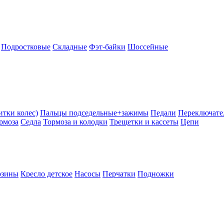
Подростковые
Складные
Фэт-байки
Шоссейные
тки колес)
Пальцы подседельные+зажимы
Педали
Переключате
рмоза
Седла
Тормоза и колодки
Трещетки и кассеты
Цепи
рзины
Кресло детское
Насосы
Перчатки
Подножки