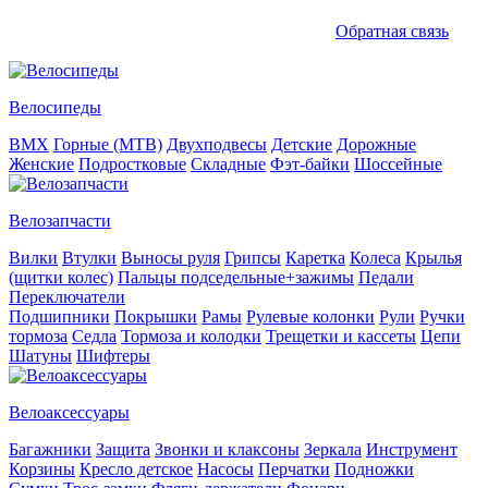
Обратная связь
Велосипеды
BMX
Горные (MTB)
Двухподвесы
Детские
Дорожные
Женские
Подростковые
Складные
Фэт-байки
Шоссейные
Велозапчасти
Вилки
Втулки
Выносы руля
Грипсы
Каретка
Колеса
Крылья
(щитки колес)
Пальцы подседельные+зажимы
Педали
Переключатели
Подшипники
Покрышки
Рамы
Рулевые колонки
Рули
Ручки
тормоза
Седла
Тормоза и колодки
Трещетки и кассеты
Цепи
Шатуны
Шифтеры
Велоаксессуары
Багажники
Защита
Звонки и клаксоны
Зеркала
Инструмент
Корзины
Кресло детское
Насосы
Перчатки
Подножки