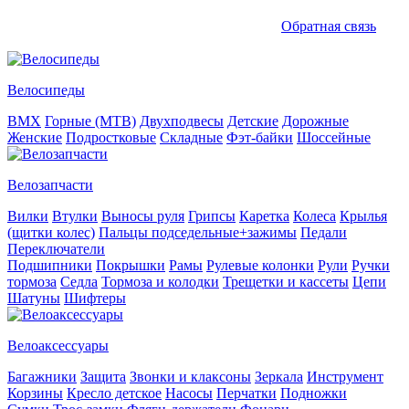
Обратная связь
Велосипеды
BMX
Горные (MTB)
Двухподвесы
Детские
Дорожные
Женские
Подростковые
Складные
Фэт-байки
Шоссейные
Велозапчасти
Вилки
Втулки
Выносы руля
Грипсы
Каретка
Колеса
Крылья
(щитки колес)
Пальцы подседельные+зажимы
Педали
Переключатели
Подшипники
Покрышки
Рамы
Рулевые колонки
Рули
Ручки
тормоза
Седла
Тормоза и колодки
Трещетки и кассеты
Цепи
Шатуны
Шифтеры
Велоаксессуары
Багажники
Защита
Звонки и клаксоны
Зеркала
Инструмент
Корзины
Кресло детское
Насосы
Перчатки
Подножки