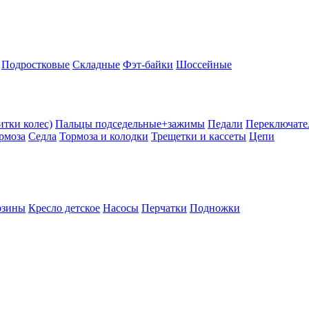
Подростковые
Складные
Фэт-байки
Шоссейные
тки колес)
Пальцы подседельные+зажимы
Педали
Переключате
рмоза
Седла
Тормоза и колодки
Трещетки и кассеты
Цепи
рзины
Кресло детское
Насосы
Перчатки
Подножки