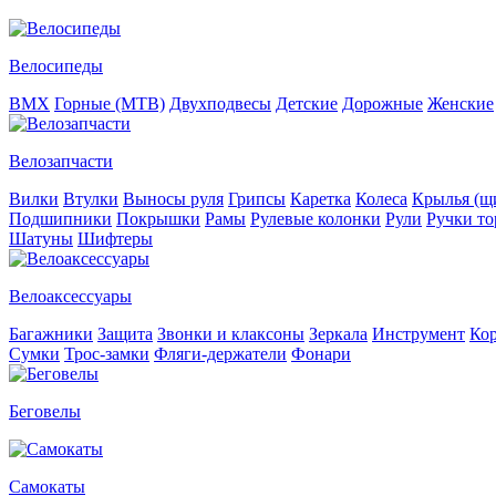
Велосипеды
BMX
Горные (MTB)
Двухподвесы
Детские
Дорожные
Женские
Велозапчасти
Вилки
Втулки
Выносы руля
Грипсы
Каретка
Колеса
Крылья (щи
Подшипники
Покрышки
Рамы
Рулевые колонки
Рули
Ручки то
Шатуны
Шифтеры
Велоаксессуары
Багажники
Защита
Звонки и клаксоны
Зеркала
Инструмент
Ко
Сумки
Трос-замки
Фляги-держатели
Фонари
Беговелы
Самокаты