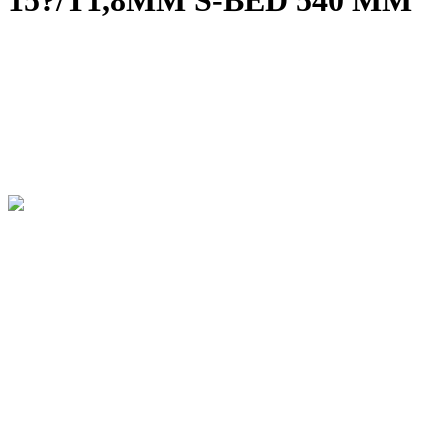
15?/T1,8MM S-BED 540 MM