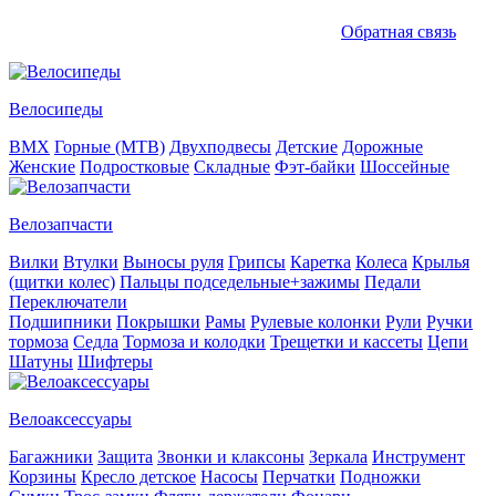
Обратная связь
Велосипеды
BMX
Горные (MTB)
Двухподвесы
Детские
Дорожные
Женские
Подростковые
Складные
Фэт-байки
Шоссейные
Велозапчасти
Вилки
Втулки
Выносы руля
Грипсы
Каретка
Колеса
Крылья
(щитки колес)
Пальцы подседельные+зажимы
Педали
Переключатели
Подшипники
Покрышки
Рамы
Рулевые колонки
Рули
Ручки
тормоза
Седла
Тормоза и колодки
Трещетки и кассеты
Цепи
Шатуны
Шифтеры
Велоаксессуары
Багажники
Защита
Звонки и клаксоны
Зеркала
Инструмент
Корзины
Кресло детское
Насосы
Перчатки
Подножки