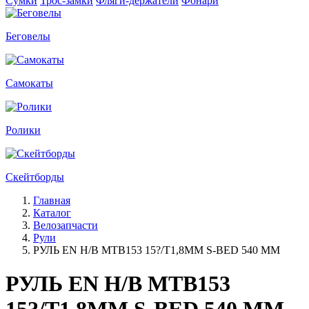
Сумки
Трос-замки
Фляги-держатели
Фонари
Беговелы
Самокаты
Ролики
Скейтборды
Главная
Каталог
Велозапчасти
Рули
РУЛЬ EN H/B MTB153 15?/T1,8MM S-BED 540 MM
РУЛЬ EN H/B MTB153