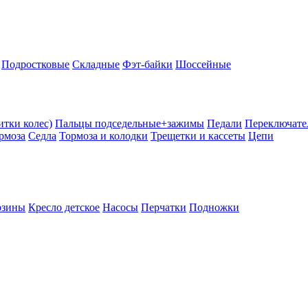
Подростковые
Складные
Фэт-байки
Шоссейные
тки колес)
Пальцы подседельные+зажимы
Педали
Переключате
рмоза
Седла
Тормоза и колодки
Трещетки и кассеты
Цепи
рзины
Кресло детское
Насосы
Перчатки
Подножки