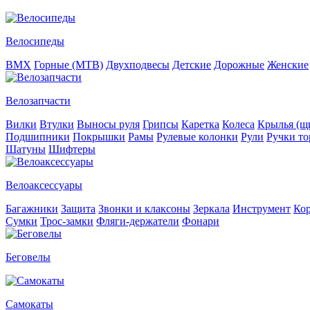
Велосипеды
BMX
Горные (MTB)
Двухподвесы
Детские
Дорожные
Женские
Велозапчасти
Вилки
Втулки
Выносы руля
Грипсы
Каретка
Колеса
Крылья (щи
Подшипники
Покрышки
Рамы
Рулевые колонки
Рули
Ручки то
Шатуны
Шифтеры
Велоаксессуары
Багажники
Защита
Звонки и клаксоны
Зеркала
Инструмент
Ко
Сумки
Трос-замки
Фляги-держатели
Фонари
Беговелы
Самокаты